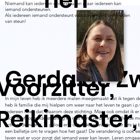
Niemand kan iedereen ondersteunen maar iedereen kan
iemand ondersteunen.
Als iedereen iemand ondersteunt wordt niemand onthouden
van steun!
Gerda de Z
Voorzitter,
In mijn leven heb ik meerdere malen meegemaakt dat ik tegen d
heb ik familie die mij hielpen om weer naar het leven te gaan i.p.
Reikimaster,
iedereen heeft dat. Daarom deze stichting. Maar ook omdat ik er
recht heeft op ondersteuning en niet eerst verder in de ellende
actie onderneemt. Ik geloof erin dat ieder mens de ander iets te b
een belletje om te vragen hoe het gaat! De verandering is ook e
leven wat er voor zorgt dat iemand weer kan leven. Leren omga