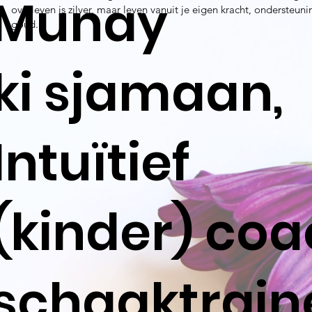
Munay
overleven is zilver, maar leven vanuit je eigen kracht, ondersteun
goud.
ki sjamaan,
Intuïtief
(kinder) coa
schaaktrain