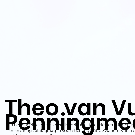
Theo van V
Penningme
In het dagelijkse leven ben ik bezig met financiën en ruimtelijk
en ervaring zet ik graag in voor stichting Witte Zwanen, want i