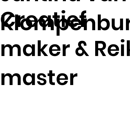
Creatief
Klompenbu
maker & Rei
master