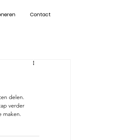
oneren
Contact
en delen.
tap verder 
e maken.