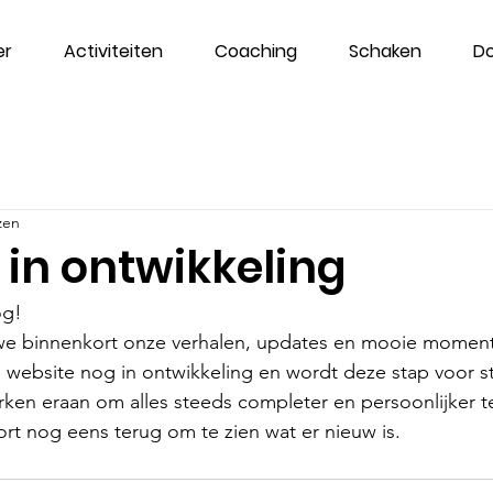
er
Activiteiten
Coaching
Schaken
D
zen
 in ontwikkeling
g! 
we binnenkort onze verhalen, updates en mooie moment
website nog in ontwikkeling en wordt deze stap voor s
n eraan om alles steeds completer en persoonlijker t
t nog eens terug om te zien wat er nieuw is.